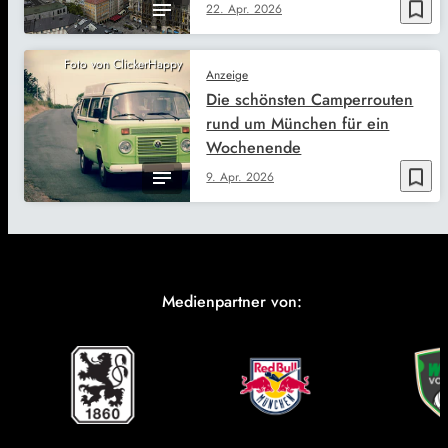
bookmark_border
22. Apr. 2026
Foto von ClickerHappy
Anzeige
Die schönsten Camperrouten
rund um München für ein
Wochenende
bookmark_border
9. Apr. 2026
Medienpartner von: