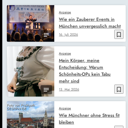
Anzeige
Wie ein Zauberer Events in
München unvergesslich macht
bookmark_border
16. Juli 2026
Anzeige
Mein Körper, meine
Entscheidung: Warum
Schönheits-OPs kein Tabu
mehr sind
bookmark_border
13. Mai 2026
Foto von Prakhyath
Anzeige
DESHPANDE
Wie Münchner ohne Stress fit
bleiben