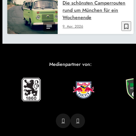
Die schönsten Camperrouten
rund um München für ein
Wochenende
bookmark_border
9. Apr. 2026
Medienpartner von: