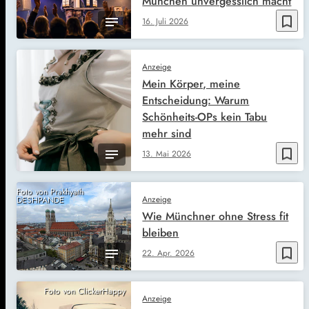
München unvergesslich macht
bookmark_border
16. Juli 2026
Anzeige
Mein Körper, meine
Entscheidung: Warum
Schönheits-OPs kein Tabu
mehr sind
bookmark_border
13. Mai 2026
Foto von Prakhyath
Anzeige
DESHPANDE
Wie Münchner ohne Stress fit
bleiben
bookmark_border
22. Apr. 2026
Foto von ClickerHappy
Anzeige