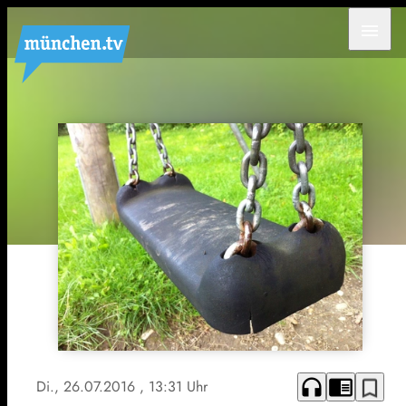
menu
headphones
chrome_reader_mode
bookmark_border
Di., 26.07.2016
, 13:31 Uhr