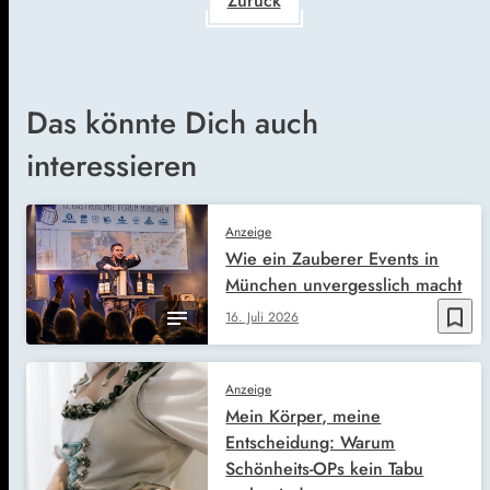
Zurück
Das könnte Dich auch
interessieren
Anzeige
Wie ein Zauberer Events in
München unvergesslich macht
bookmark_border
16. Juli 2026
Anzeige
Mein Körper, meine
Entscheidung: Warum
Schönheits-OPs kein Tabu