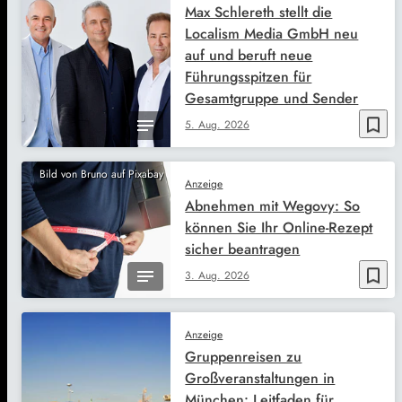
Max Schlereth stellt die
Localism Media GmbH neu
auf und beruft neue
Führungsspitzen für
Gesamtgruppe und Sender
bookmark_border
5. Aug. 2026
Bild von Bruno auf Pixabay
Anzeige
Abnehmen mit Wegovy: So
können Sie Ihr Online-Rezept
sicher beantragen
bookmark_border
3. Aug. 2026
Anzeige
Gruppenreisen zu
Großveranstaltungen in
München: Leitfaden für