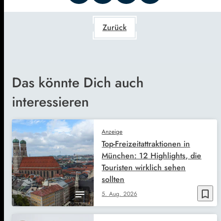
Zurück
Das könnte Dich auch
interessieren
Anzeige
Top-Freizeitattraktionen in
München: 12 Highlights, die
Touristen wirklich sehen
sollten
bookmark_border
5. Aug. 2026