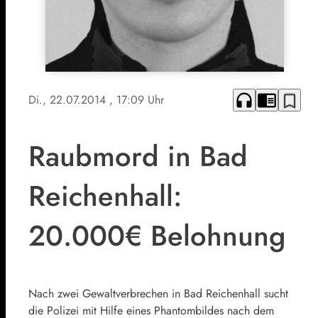
headphones
chrome_reader_mode
bookmark_border
Di., 22.07.2014
, 17:09 Uhr
Raubmord in Bad
Reichenhall:
20.000€ Belohnung
Nach zwei Gewaltverbrechen in Bad Reichenhall sucht
die Polizei mit Hilfe eines Phantombildes nach dem