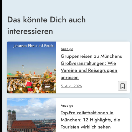
Das könnte Dich auch
interessieren
Johannes Plenio auf Pexels
Anzeige
Gruppenreisen zu Münchens
Großveranstaltungen: Wie
Vereine und Reisegruppen
anreisen
bookmark_border
5. Aug. 2026
Anzeige
Top-Freizeitattraktionen in
München: 12 Highlights, die
Touristen wirklich sehen