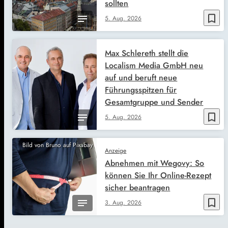
sollten
bookmark_border
5. Aug. 2026
Max Schlereth stellt die
Localism Media GmbH neu
auf und beruft neue
Führungsspitzen für
Gesamtgruppe und Sender
bookmark_border
5. Aug. 2026
Bild von Bruno auf Pixabay
Anzeige
Abnehmen mit Wegovy: So
können Sie Ihr Online-Rezept
sicher beantragen
bookmark_border
3. Aug. 2026