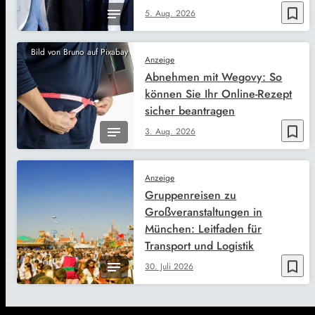
bookmark_border
5. Aug. 2026
Bild von Bruno auf Pixabay
Anzeige
Abnehmen mit Wegovy: So
können Sie Ihr Online-Rezept
sicher beantragen
bookmark_border
3. Aug. 2026
Anzeige
Gruppenreisen zu
Großveranstaltungen in
München: Leitfaden für
Transport und Logistik
bookmark_border
30. Juli 2026