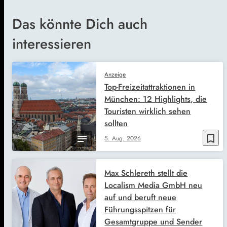
Das könnte Dich auch
interessieren
Anzeige
Top-Freizeitattraktionen in
München: 12 Highlights, die
Touristen wirklich sehen
sollten
bookmark_border
5. Aug. 2026
Max Schlereth stellt die
Localism Media GmbH neu
auf und beruft neue
Führungsspitzen für
Gesamtgruppe und Sender