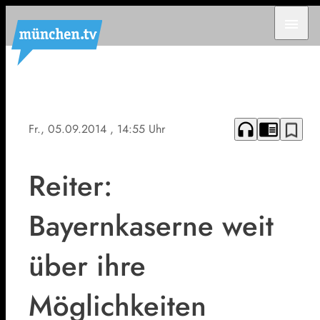
menu
headphones
chrome_reader_mode
bookmark_border
Fr., 05.09.2014
, 14:55 Uhr
Reiter:
Bayernkaserne weit
über ihre
Möglichkeiten