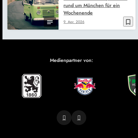
rund um München für ein
Wochenende
bookmark_border
9. Apr. 2026
Medienpartner von: