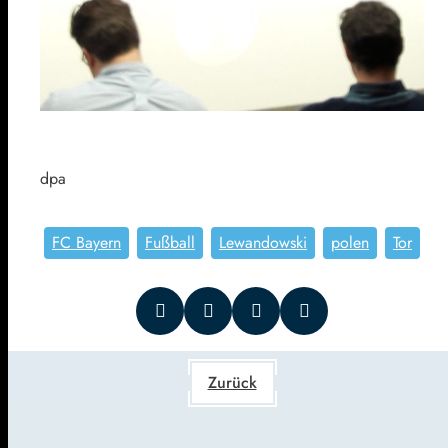
dpa
FC Bayern
Fußball
Lewandowski
polen
Tor
Zurück