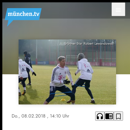
menu
Stürmer-Star Robert Lewandowski
headphones
chrome_reader_mode
bookmark_border
Do., 08.02.2018
, 14:10 Uhr