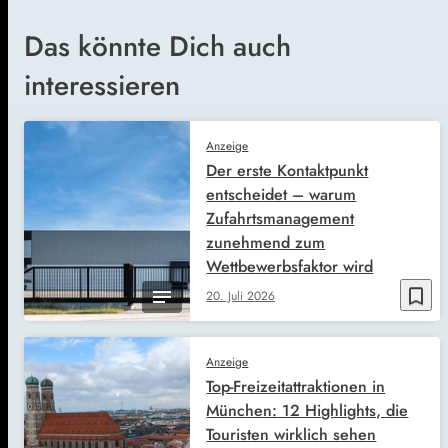
Das könnte Dich auch
interessieren
Anzeige
Der erste Kontaktpunkt
entscheidet – warum
Zufahrtsmanagement
zunehmend zum
Wettbewerbsfaktor wird
bookmark_border
20. Juli 2026
Anzeige
Top-Freizeitattraktionen in
München: 12 Highlights, die
Touristen wirklich sehen