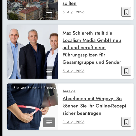
sollten
bookmark_border
5. Aug. 2026
Max Schlereth stellt die
Localism Media GmbH neu
auf und beruft neue
Führungsspitzen für
Gesamtgruppe und Sender
bookmark_border
5. Aug. 2026
Bild von Bruno auf Pixabay
Anzeige
Abnehmen mit Wegovy: So
können Sie Ihr Online-Rezept
sicher beantragen
bookmark_border
3. Aug. 2026