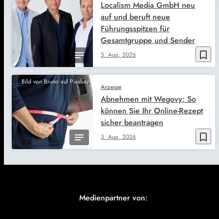
Localism Media GmbH neu
auf und beruft neue
Führungsspitzen für
Gesamtgruppe und Sender
bookmark_border
5. Aug. 2026
Bild von Bruno auf Pixabay
Anzeige
Abnehmen mit Wegovy: So
können Sie Ihr Online-Rezept
sicher beantragen
bookmark_border
3. Aug. 2026
Medienpartner von: