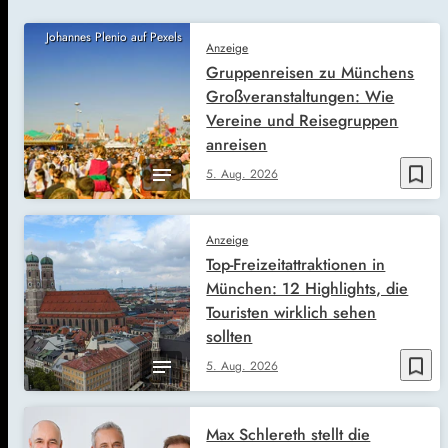
Johannes Plenio auf Pexels
Anzeige
Gruppenreisen zu Münchens
Großveranstaltungen: Wie
Vereine und Reisegruppen
anreisen
bookmark_border
5. Aug. 2026
Anzeige
Top-Freizeitattraktionen in
München: 12 Highlights, die
Touristen wirklich sehen
sollten
bookmark_border
5. Aug. 2026
Max Schlereth stellt die