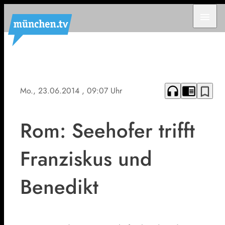
menu
headphones
chrome_reader_mode
bookmark_border
Mo., 23.06.2014
, 09:07 Uhr
Rom: Seehofer trifft
Franziskus und
Benedikt