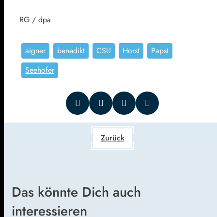
RG / dpa
aigner
benedikt
CSU
Horst
Papst
Seehofer
Zurück
Das könnte Dich auch
interessieren