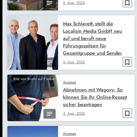
bookmark_border
5. Aug. 2026
Max Schlereth stellt die
Localism Media GmbH neu
auf und beruft neue
Führungsspitzen für
Gesamtgruppe und Sender
bookmark_border
5. Aug. 2026
Bild von Bruno auf Pixabay
Anzeige
Abnehmen mit Wegovy: So
können Sie Ihr Online-Rezept
sicher beantragen
bookmark_border
3. Aug. 2026
Anzeige