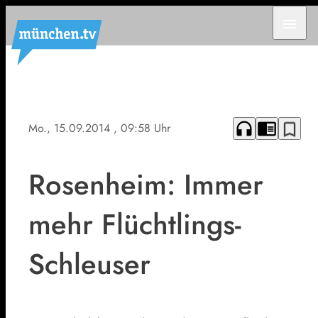
menu
headphones
chrome_reader_mode
bookmark_border
Mo., 15.09.2014
, 09:58 Uhr
Rosenheim: Immer
mehr Flüchtlings-
Schleuser