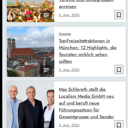
anreisen
bookmark_border
5. Aug. 2026
Anzeige
Top-Freizeitattraktionen in
München: 12 Highlights, die
Touristen wirklich sehen
sollten
bookmark_border
5. Aug. 2026
Max Schlereth stellt die
Localism Media GmbH neu
auf und beruft neue
Führungsspitzen für
Gesamtgruppe und Sender
bookmark_border
5. Aug. 2026