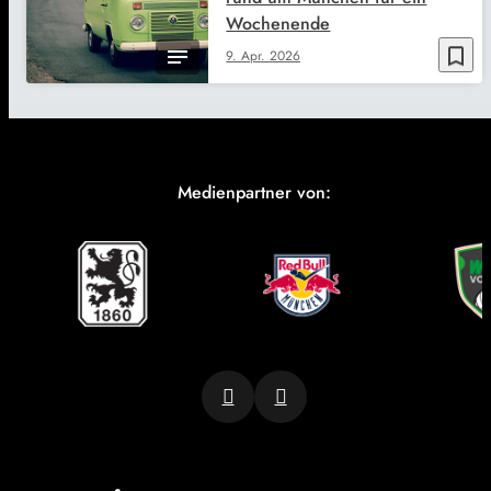
Wochenende
bookmark_border
9. Apr. 2026
Medienpartner von: