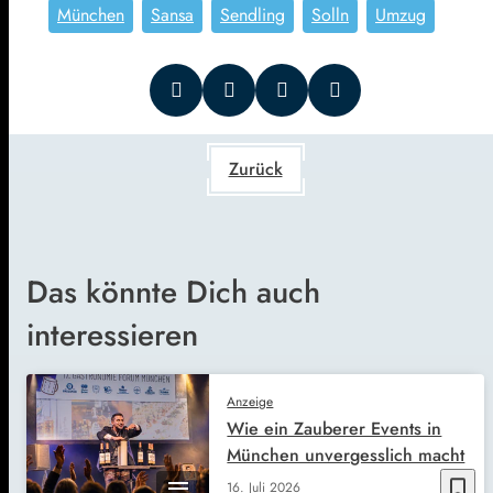
München
Sansa
Sendling
Solln
Umzug
Zurück
Das könnte Dich auch
interessieren
Anzeige
Wie ein Zauberer Events in
München unvergesslich macht
bookmark_border
16. Juli 2026