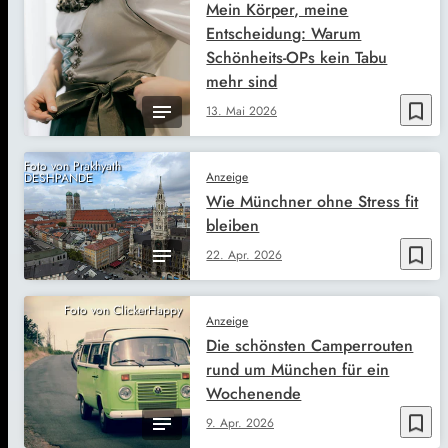
Mein Körper, meine
Entscheidung: Warum
Schönheits-OPs kein Tabu
mehr sind
bookmark_border
13. Mai 2026
Foto von Prakhyath
Anzeige
DESHPANDE
Wie Münchner ohne Stress fit
bleiben
bookmark_border
22. Apr. 2026
Foto von ClickerHappy
Anzeige
Die schönsten Camperrouten
rund um München für ein
Wochenende
bookmark_border
9. Apr. 2026