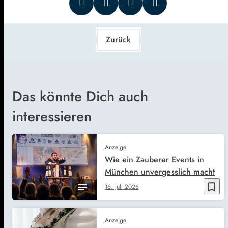
Zurück
Das könnte Dich auch
interessieren
Anzeige
Wie ein Zauberer Events in
München unvergesslich macht
bookmark_border
16. Juli 2026
Anzeige