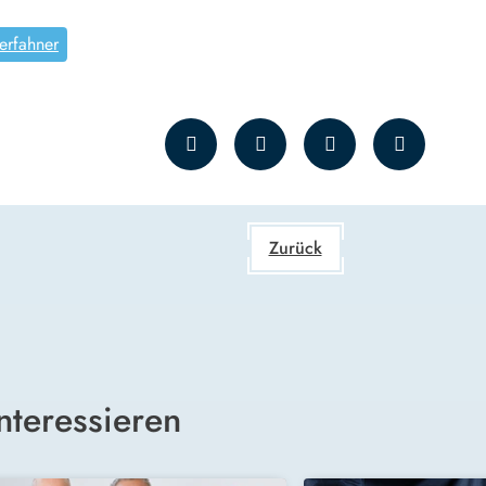
ierfahner
Zurück
nteressieren