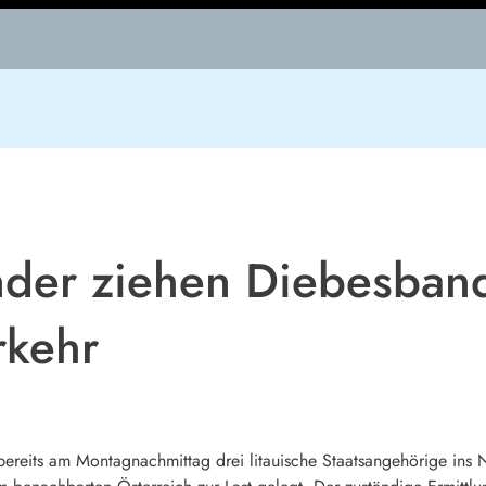
nder ziehen Diebesband
rkehr
reits am Montagnachmittag drei litauische Staatsangehörige ins Ne