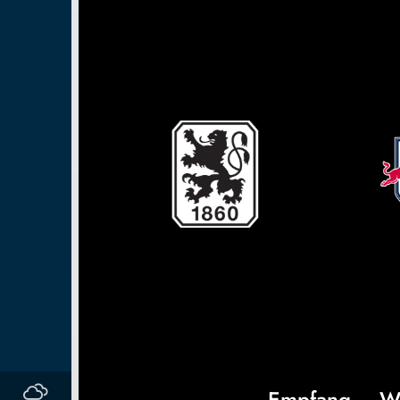
Empfang
W