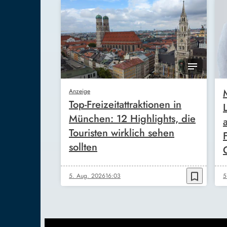
Anzeige
Top-Freizeitattraktionen in
München: 12 Highlights, die
Touristen wirklich sehen
sollten
bookmark_border
5. Aug. 2026
16:03
5