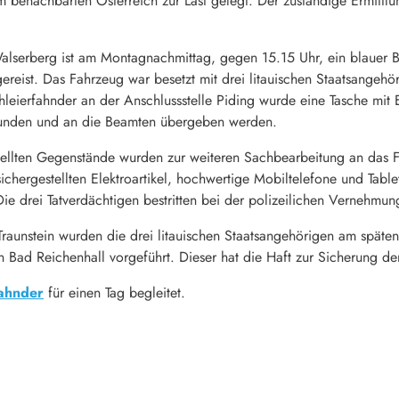
benachbarten Österreich zur Last gelegt. Der zuständige Ermittlun
serberg ist am Montagnachmittag, gegen 15.15 Uhr, ein blauer B
reist. Das Fahrzeug war besetzt mit drei litauischen Staatsangehö
chleierfahnder an der Anschlussstelle Piding wurde eine Tasche mit
funden und an die Beamten übergeben werden.
tellten Gegenstände wurden zur weiteren Sachbearbeitung an das F
sichergestellten Elektroartikel, hochwertige Mobiltelefone und Tabl
ie drei Tatverdächtigen bestritten bei der polizeilichen Vernehmung
Traunstein wurden die drei litauischen Staatsangehörigen am spät
in Bad Reichenhall vorgeführt. Dieser hat die Haft zur Sicherung d
fahnder
für einen Tag begleitet.