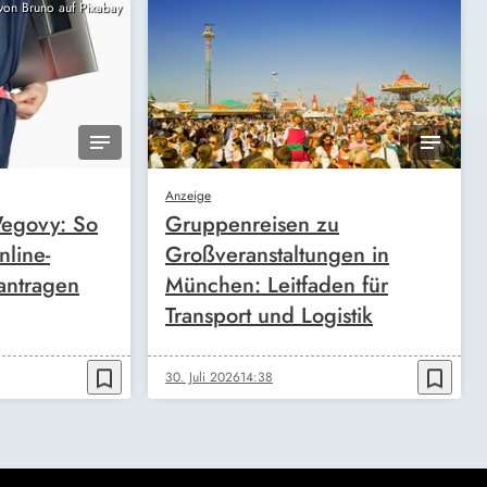
 von Bruno auf Pixabay
Anzeige
egovy: So
Gruppenreisen zu
nline-
Großveranstaltungen in
antragen
München: Leitfaden für
Transport und Logistik
bookmark_border
bookmark_border
30. Juli 2026
14:38