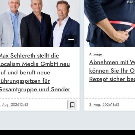
Bild
Max Schlereth stellt die
Anzeige
Abnehmen mit W
Localism Media GmbH neu
können Sie Ihr O
auf und beruft neue
Rezept sicher be
Führungsspitzen für
Gesamtgruppe und Sender
bookmark_border
. Aug. 2026
13:42
3. Aug. 2026
11:52