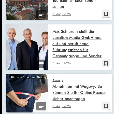
Touristen wirklich sehen
sollten
bookmark_border
5. Aug. 2026
Max Schlereth stellt die
Localism Media GmbH neu
auf und beruft neue
Führungsspitzen für
Gesamtgruppe und Sender
bookmark_border
5. Aug. 2026
Bild von Bruno auf Pixabay
Anzeige
Abnehmen mit Wegovy: So
können Sie Ihr Online-Rezept
sicher beantragen
bookmark_border
3. Aug. 2026