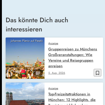
Das könnte Dich auch
interessieren
Johannes Plenio auf Pexels
Anzeige
Gruppenreisen zu Münchens
Großveranstaltungen: Wie
Vereine und Reisegruppen
anreisen
bookmark_border
5. Aug. 2026
Anzeige
Top-Freizeitattraktionen in
München: 12 Highlights, die