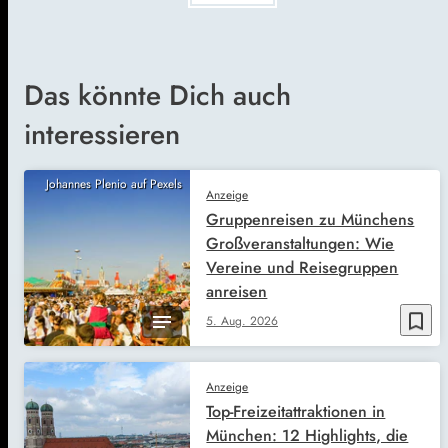
Das könnte Dich auch
interessieren
Johannes Plenio auf Pexels
Anzeige
Gruppenreisen zu Münchens
Großveranstaltungen: Wie
Vereine und Reisegruppen
anreisen
bookmark_border
5. Aug. 2026
Anzeige
Top-Freizeitattraktionen in
München: 12 Highlights, die