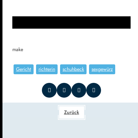
make
Gericht
richterin
schuhbeck
sexgewürz
Zurück