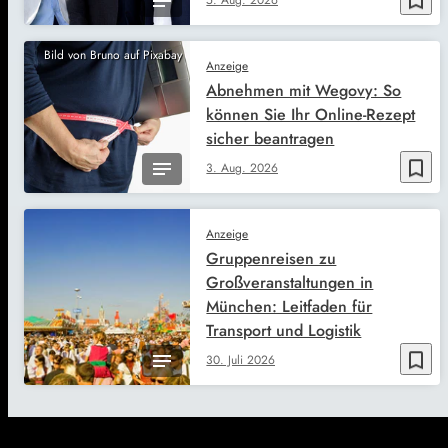
bookmark_border
5. Aug. 2026
Bild von Bruno auf Pixabay
Anzeige
Abnehmen mit Wegovy: So
können Sie Ihr Online-Rezept
sicher beantragen
bookmark_border
3. Aug. 2026
Anzeige
Gruppenreisen zu
Großveranstaltungen in
München: Leitfaden für
Transport und Logistik
bookmark_border
30. Juli 2026