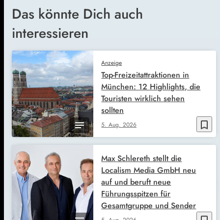
Das könnte Dich auch
interessieren
Anzeige
Top-Freizeitattraktionen in
München: 12 Highlights, die
Touristen wirklich sehen
sollten
bookmark_border
5. Aug. 2026
Max Schlereth stellt die
Localism Media GmbH neu
auf und beruft neue
Führungsspitzen für
Gesamtgruppe und Sender