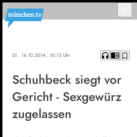
menu
headphones
chrome_reader_mode
bookmark_border
Di., 14.10.2014
, 10:13 Uhr
Schuhbeck siegt vor
Gericht - Sexgewürz
zugelassen