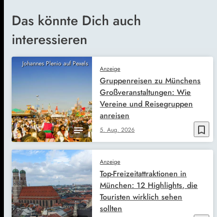
Das könnte Dich auch
interessieren
Johannes Plenio auf Pexels
Anzeige
Gruppenreisen zu Münchens
Großveranstaltungen: Wie
Vereine und Reisegruppen
anreisen
bookmark_border
5. Aug. 2026
Anzeige
Top-Freizeitattraktionen in
München: 12 Highlights, die
Touristen wirklich sehen
sollten