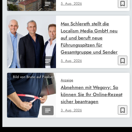
bookmark_border
5. Aug. 2026
Max Schlereth stellt die
Localism Media GmbH neu
auf und beruft neue
Führungsspitzen für
Gesamtgruppe und Sender
bookmark_border
5. Aug. 2026
Bild von Bruno auf Pixabay
Anzeige
Abnehmen mit Wegovy: So
können Sie Ihr Online-Rezept
sicher beantragen
bookmark_border
3. Aug. 2026