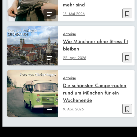
mehr sind
bookmark_border
13. Mai 2026
Foto von Prakhyath
Anzeige
DESHPANDE
Wie Münchner ohne Stress fit
bleiben
bookmark_border
22. Apr. 2026
Foto von ClickerHappy
Anzeige
Die schönsten Camperrouten
rund um München für ein
Wochenende
bookmark_border
9. Apr. 2026