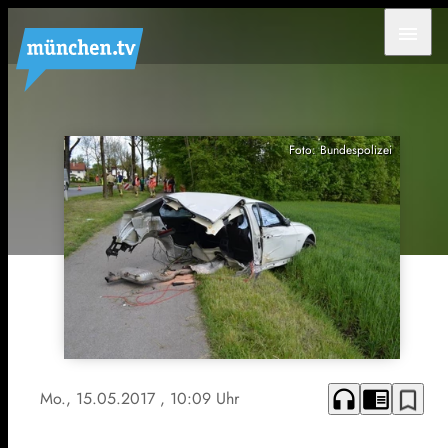
menu
Foto: Bundespolizei
headphones
chrome_reader_mode
bookmark_border
Mo., 15.05.2017
, 10:09 Uhr