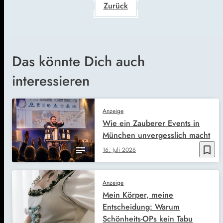
Zurück
Das könnte Dich auch
interessieren
Anzeige
Wie ein Zauberer Events in
München unvergesslich macht
bookmark_border
16. Juli 2026
Anzeige
Mein Körper, meine
Entscheidung: Warum
Schönheits-OPs kein Tabu