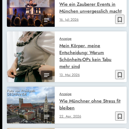
Wie ein Zauberer Events in
München unvergesslich macht
bookmark_border
16. Juli 2026
Anzeige
Mein Körper, meine
Entscheidung: Warum
Schönheits-OPs kein Tabu
mehr sind
bookmark_border
13. Mai 2026
Foto von Prakhyath
Anzeige
DESHPANDE
Wie Münchner ohne Stress fit
bleiben
bookmark_border
22. Apr. 2026