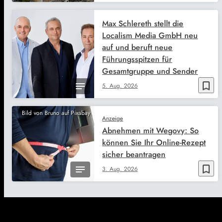
Max Schlereth stellt die
Localism Media GmbH neu
auf und beruft neue
Führungsspitzen für
Gesamtgruppe und Sender
bookmark_border
5. Aug. 2026
Bild von Bruno auf Pixabay
Anzeige
Abnehmen mit Wegovy: So
können Sie Ihr Online-Rezept
sicher beantragen
bookmark_border
3. Aug. 2026