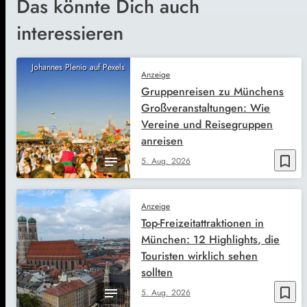
Das könnte Dich auch
interessieren
Johannes Plenio auf Pexels
Anzeige
Gruppenreisen zu Münchens
Großveranstaltungen: Wie
Vereine und Reisegruppen
anreisen
bookmark_border
5. Aug. 2026
Anzeige
Top-Freizeitattraktionen in
München: 12 Highlights, die
Touristen wirklich sehen
sollten
bookmark_border
5. Aug. 2026