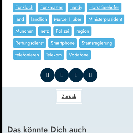
Funkloch
Funkmasten
handy
Horst Seehofer
land
ländlich
Marcel Huber
Ministerpräsident
München
netz
Polizei
region
Rettungsdienst
Smartphone
Staatsregierung
telefonieren
Telekom
Vodafone
Zurück
Das könnte Dich auch