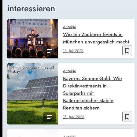
interessieren
Anzeige
Wie ein Zauberer Events in
München unvergesslich macht
bookmark_border
16. Juli 2026
Bild von Sebastian Ganso auf
Anzeige
Pixabay
Bayerns Sonnen-Gold: Wie
Direktinvestments in
Solarparks mit
Batteriespeicher stabile
Renditen sichern
bookmark_border
18. Juni 2026