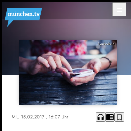
menu
Symbolbild
headphones
chrome_reader_mode
bookmark_border
Mi., 15.02.2017
, 16:07 Uhr