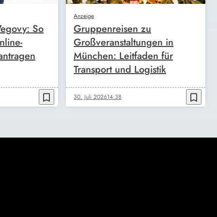
Anzeige
egovy: So
Gruppenreisen zu
nline-
Großveranstaltungen in
antragen
München: Leitfaden für
Transport und Logistik
bookmark_border
bookmark_border
30. Juli 2026
14:38