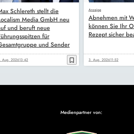
Max Schlereth stellt die
Anzeige
Abnehmen mit W
Localism Media GmbH neu
können Sie Ihr O
auf und beruft neue
Rezept sicher be
Führungsspitzen für
Gesamtgruppe und Sender
bookmark_border
. Aug. 2026
13:42
3. Aug. 2026
11:52
Medienpartner von: