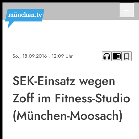
menu
headphones
chrome_reader_mode
bookmark_border
So., 18.09.2016
, 12:09 Uhr
SEK-Einsatz wegen
Zoff im Fitness-Studio
(München-Moosach)