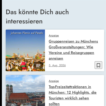
Das könnte Dich auch
interessieren
Johannes Plenio auf Pexels
Anzeige
Gruppenreisen zu Münchens
Großveranstaltungen: Wie
Vereine und Reisegruppen
anreisen
bookmark_border
5. Aug. 2026
Anzeige
Top-Freizeitattraktionen in
München: 12 Highlights, die
Touristen wirklich sehen
sollten