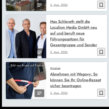
bookmark_border
5. Aug. 2026
Max Schlereth stellt die
Localism Media GmbH neu
auf und beruft neue
Führungsspitzen für
Gesamtgruppe und Sender
bookmark_border
5. Aug. 2026
Bild von Bruno auf Pixabay
Anzeige
Abnehmen mit Wegovy: So
können Sie Ihr Online-Rezept
sicher beantragen
bookmark_border
3. Aug. 2026