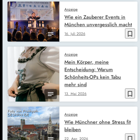
Anzeige
Wie ein Zauberer Events in
München unvergesslich macht
bookmark_border
16. Juli 2026
Anzeige
Mein Körper, meine
Entscheidung: Warum
Schönheits-OPs kein Tabu
mehr sind
bookmark_border
13. Mai 2026
Foto von Prakhyath
Anzeige
DESHPANDE
Wie Münchner ohne Stress fit
bleiben
bookmark_border
22. Apr. 2026