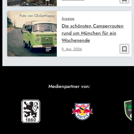
Foto von ClickerHappy
Anzeige
Die schönsten Camperrouten
rund um München für ein
Wochenende
bookmark_border
9. Apr. 2026
Medienpartner von: