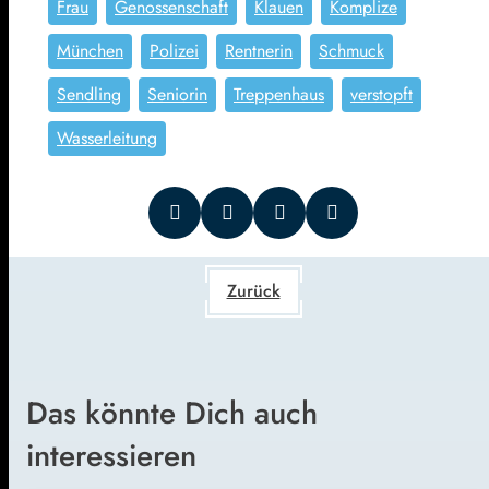
Frau
Genossenschaft
Klauen
Komplize
München
Polizei
Rentnerin
Schmuck
Sendling
Seniorin
Treppenhaus
verstopft
Wasserleitung
Zurück
Das könnte Dich auch
interessieren