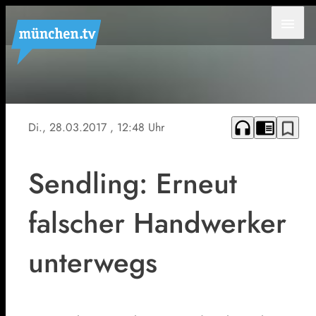
menu
Symbolfoto
headphones
chrome_reader_mode
bookmark_border
Di., 28.03.2017
, 12:48 Uhr
Sendling: Erneut
falscher Handwerker
unterwegs