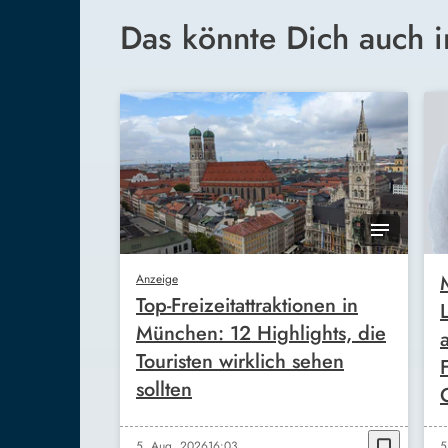
Das könnte Dich auch i
Anzeige
Top-Freizeitattraktionen in
München: 12 Highlights, die
Touristen wirklich sehen
sollten
bookmark_border
5. Aug. 2026
16:03
5