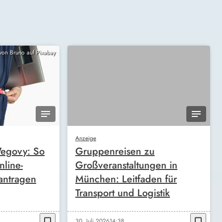
 von Bruno auf Pixabay
Anzeige
egovy: So
Gruppenreisen zu
nline-
Großveranstaltungen in
antragen
München: Leitfaden für
Transport und Logistik
bookmark_border
bookmark_border
30. Juli 2026
14:38