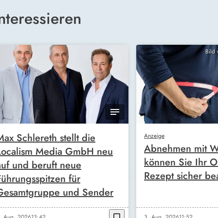
nteressieren
Bild
Max Schlereth stellt die
Anzeige
Abnehmen mit W
Localism Media GmbH neu
können Sie Ihr O
auf und beruft neue
Rezept sicher be
Führungsspitzen für
Gesamtgruppe und Sender
bookmark_border
. Aug. 2026
13:42
3. Aug. 2026
11:52