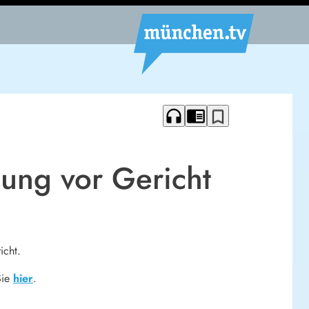
headphones
chrome_reader_mode
bookmark_border
ung vor Gericht
icht.
Sie
hier
.