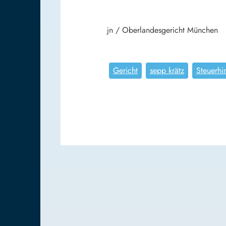
jn / Oberlandesgericht München
Gericht
sepp krätz
Steuerhi