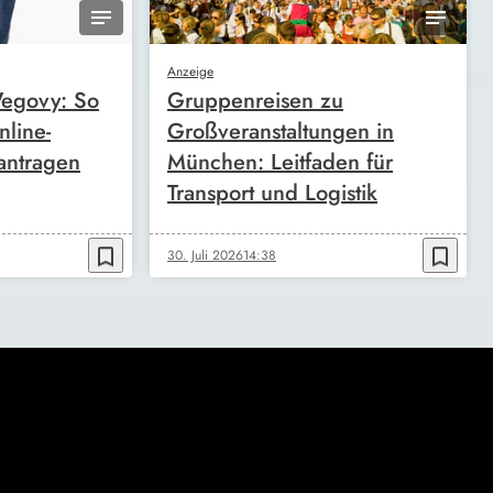
Anzeige
egovy: So
Gruppenreisen zu
nline-
Großveranstaltungen in
antragen
München: Leitfaden für
Transport und Logistik
bookmark_border
bookmark_border
30. Juli 2026
14:38