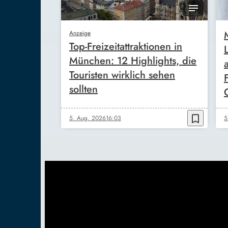
Anzeige
Top-Freizeitattraktionen in
München: 12 Highlights, die
Touristen wirklich sehen
sollten
bookmark_border
5. Aug. 2026
16:03
5