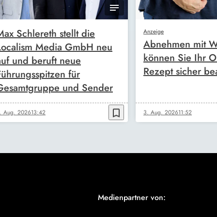
Max Schlereth stellt die
Anzeige
Abnehmen mit W
Localism Media GmbH neu
können Sie Ihr O
auf und beruft neue
Rezept sicher be
Führungsspitzen für
Gesamtgruppe und Sender
bookmark_border
. Aug. 2026
13:42
3. Aug. 2026
11:52
Medienpartner von: