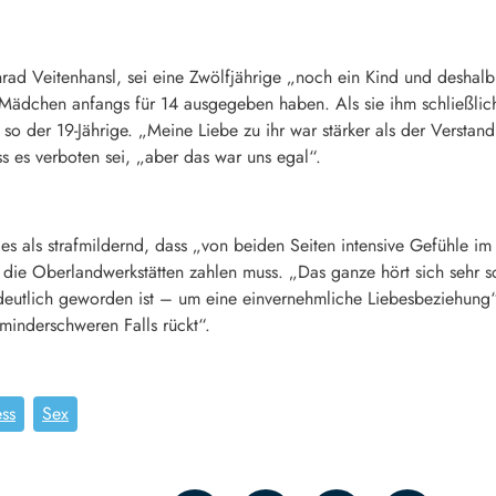
ad Veitenhansl, sei eine Zwölfjährige „noch ein Kind und deshalb 
s Mädchen anfangs für 14 ausgegeben haben. Als sie ihm schließlich 
, so der 19-Jährige. „Meine Liebe zu ihr war stärker als der Verst
s es verboten sei, „aber das war uns egal“.
es als strafmildernd, dass „von beiden Seiten intensive Gefühle im 
die Oberlandwerkstätten zahlen muss. „Das ganze hört sich sehr s
 deutlich geworden ist – um eine einvernehmliche Liebesbeziehung
minderschweren Falls rückt“.
ss
Sex