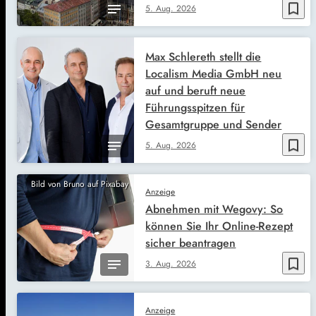
bookmark_border
5. Aug. 2026
Max Schlereth stellt die
Localism Media GmbH neu
auf und beruft neue
Führungsspitzen für
Gesamtgruppe und Sender
bookmark_border
5. Aug. 2026
Bild von Bruno auf Pixabay
Anzeige
Abnehmen mit Wegovy: So
können Sie Ihr Online-Rezept
sicher beantragen
bookmark_border
3. Aug. 2026
Anzeige