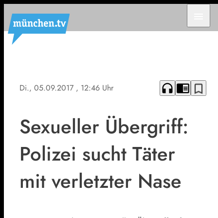
menu
headphones
chrome_reader_mode
bookmark_border
Di., 05.09.2017
, 12:46 Uhr
Sexueller Übergriff:
Polizei sucht Täter
mit verletzter Nase