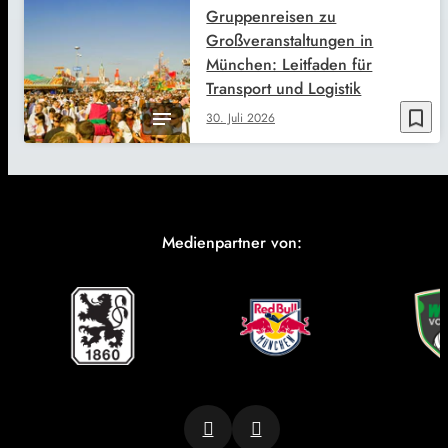
Gruppenreisen zu
Großveranstaltungen in
München: Leitfaden für
Transport und Logistik
bookmark_border
30. Juli 2026
Medienpartner von: