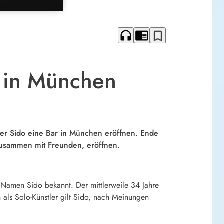
headphones
chrome_reader_mode
bookmark_border
o in München
pper Sido eine Bar in München eröffnen. Ende
, zusammen mit Freunden, eröffnen.
Namen Sido bekannt. Der mittlerweile 34 Jahre
h als Solo-Künstler gilt Sido, nach Meinungen