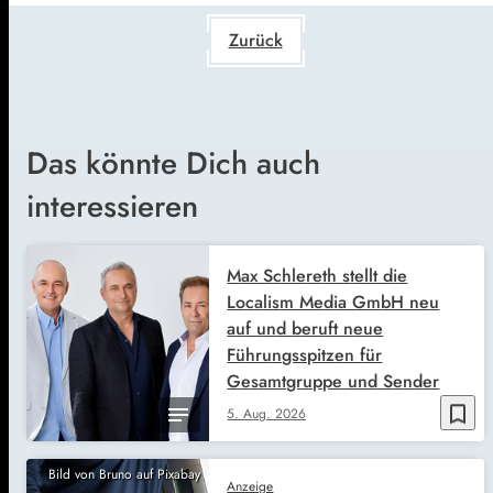
Zurück
Das könnte Dich auch
interessieren
Max Schlereth stellt die
Localism Media GmbH neu
auf und beruft neue
Führungsspitzen für
Gesamtgruppe und Sender
bookmark_border
5. Aug. 2026
Bild von Bruno auf Pixabay
Anzeige