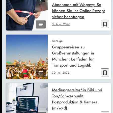
Abnehmen mit Wegovy: So
können Sie Ihr Online-Rezept
sicher beantragen
bookmark_border
3. Aug. 2026
Anzeige
Gruppenreisen zu
Großveranstaltungen in
München: Leitfaden für
Transport und Logistik
bookmark_border
30. Juli 2026
Mediengestalter*in Bild und
Ton/Schwerpunkt
Postproduktion & Kamera
(m/w/d)