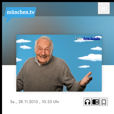
menu
Foto:
Arne Schultz
headphones
chrome_reader_mode
bookmark_border
Sa., 28.11.2015
, 10:33 Uhr