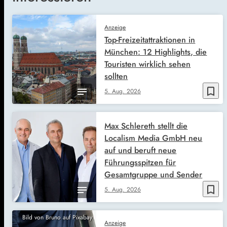
Anzeige
Top-Freizeitattraktionen in
München: 12 Highlights, die
Touristen wirklich sehen
sollten
bookmark_border
5. Aug. 2026
Max Schlereth stellt die
Localism Media GmbH neu
auf und beruft neue
Führungsspitzen für
Gesamtgruppe und Sender
bookmark_border
5. Aug. 2026
Bild von Bruno auf Pixabay
Anzeige