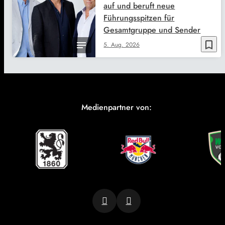
auf und beruft neue
Führungsspitzen für
Gesamtgruppe und Sender
bookmark_border
5. Aug. 2026
Medienpartner von: