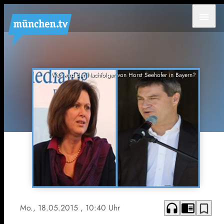
menu
Wer wird der Nachfolger von Horst Seehofer in Bayern?
headphones
chrome_reader_mode
bookmark_border
Mo., 18.05.2015
, 10:40 Uhr