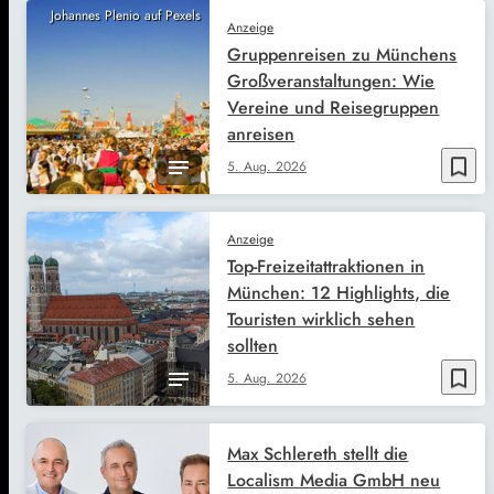
Johannes Plenio auf Pexels
Anzeige
Gruppenreisen zu Münchens
Großveranstaltungen: Wie
Vereine und Reisegruppen
anreisen
bookmark_border
5. Aug. 2026
Anzeige
Top-Freizeitattraktionen in
München: 12 Highlights, die
Touristen wirklich sehen
sollten
bookmark_border
5. Aug. 2026
Max Schlereth stellt die
Localism Media GmbH neu