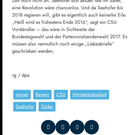
Zeit noch nicht an. Seehofer sitzt aktuell fest im Sattel,
eine Revolution wäre chancenlos. Und da Seehofer bis
2018 regieren will, gibt es eigentlich auch keinerlei Eile.
„Heiß wird es frühestens Ende 2016“, sagt ein CSU-
Vorständler – das wäre in Sichtweite der
Bundestagswahl und der Parteivorsitzendenwahl 2017. Es
müssen also vermutlich noch einige „Liebesbriefe“
geschrieben werden.
rg / dpa
aigner
Bayern
CSU
Ministerpräsident
Seehofer
Söder