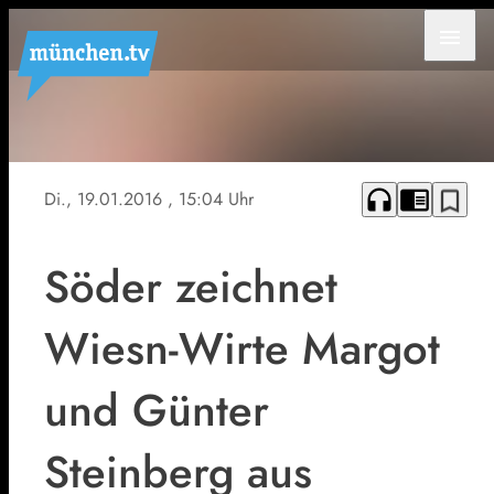
menu
headphones
chrome_reader_mode
bookmark_border
Di., 19.01.2016
, 15:04 Uhr
Söder zeichnet
Wiesn-Wirte Margot
und Günter
Steinberg aus