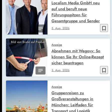
Localism Media GmbH neu
auf und beruft neue
Führungsspitzen für
Gesamtgruppe und Sender
bookmark_border
5. Aug. 2026
Bild von Bruno auf Pixabay
Anzeige
Abnehmen mit Wegovy: So
können Sie Ihr Online-Rezept
sicher beantragen
bookmark_border
3. Aug. 2026
Anzeige
Gruppenreisen zu
Großveranstaltungen in
München: Leitfaden für
Transport und Logistik