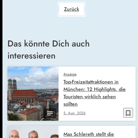
Zurück
Das könnte Dich auch
interessieren
Anzeige
Top-Freizeitattraktionen in
München: 12 Highlights, die
Touristen wirklich sehen
sollten
bookmark_border
5. Aug. 2026
Max Schlereth stellt die