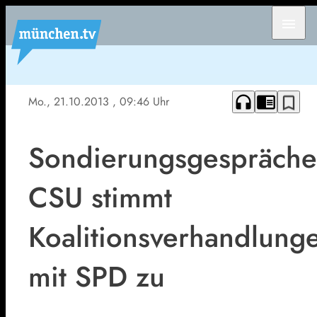
menu
headphones
chrome_reader_mode
bookmark_border
Mo., 21.10.2013
, 09:46 Uhr
Sondierungsgespräche
CSU stimmt
Koalitionsverhandlung
mit SPD zu