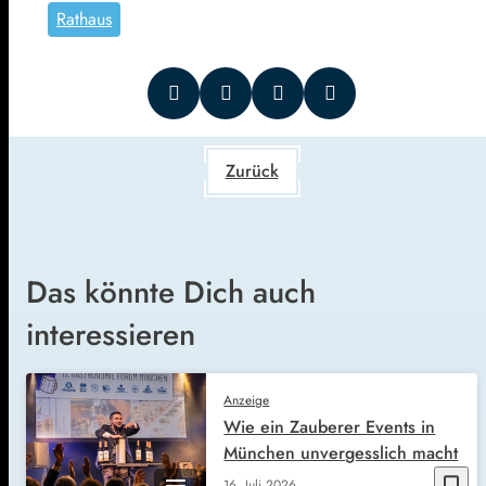
Rathaus
Zurück
Das könnte Dich auch
interessieren
Anzeige
Wie ein Zauberer Events in
München unvergesslich macht
bookmark_border
16. Juli 2026