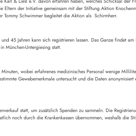
tive Karl & Liesl e.V. davon erfahren haben, welches Schicksal der F
die Eltern der Initiative gemeinsam mit der Stiftung Aktion Knoch
ler Tommy Schwimmer begleitet die Aktion als Schirmherr.
und 45 Jahren kann sich registrieren lassen. Das Ganze findet am
2 in München-Untergiesing statt.
r Minuten, wobei erfahrenes medizinisches Personal wenige Millili
bestimmte Gewebemerkmale untersucht und die Daten anonymisiert 
nverkauf statt, um zusätzlich Spenden zu sammeln. Die Registrier
atlich noch durch die Krankenkassen übernommen, weshalb die Sti