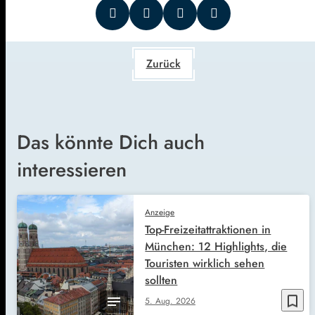
Zurück
Das könnte Dich auch
interessieren
Anzeige
Top-Freizeitattraktionen in
München: 12 Highlights, die
Touristen wirklich sehen
sollten
bookmark_border
5. Aug. 2026