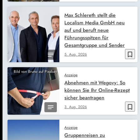
Max Schlereth stellt die
Localism Media GmbH neu
auf und beruft neue
Führungsspitzen für
Gesamtgruppe und Sender
bookmark_border
5. Aug. 2026
Bild von Bruno auf Pixabay
Anzeige
Abnehmen mit Wegovy: So
können Sie Ihr Online-Rezept
sicher beantragen
bookmark_border
3. Aug. 2026
Anzeige
Gruppenreisen zu