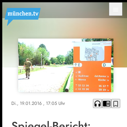
menu
headphones
chrome_reader_mode
bookmark_border
Di., 19.01.2016
, 17:05 Uhr
Spiegel-Bericht: