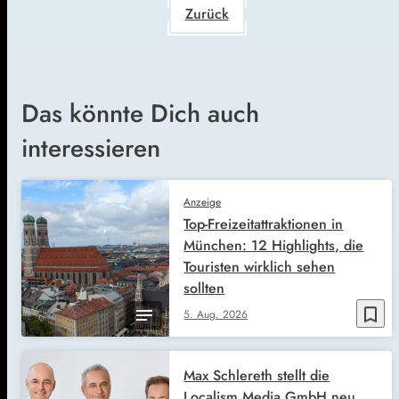
Zurück
Das könnte Dich auch
interessieren
Anzeige
Top-Freizeitattraktionen in
München: 12 Highlights, die
Touristen wirklich sehen
sollten
bookmark_border
5. Aug. 2026
Max Schlereth stellt die
Localism Media GmbH neu