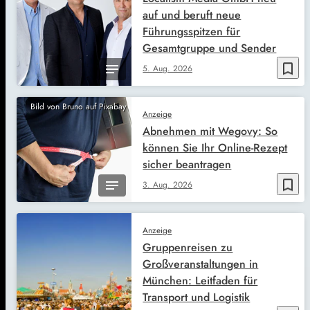
auf und beruft neue
Führungsspitzen für
Gesamtgruppe und Sender
bookmark_border
5. Aug. 2026
Bild von Bruno auf Pixabay
Anzeige
Abnehmen mit Wegovy: So
können Sie Ihr Online-Rezept
sicher beantragen
bookmark_border
3. Aug. 2026
Anzeige
Gruppenreisen zu
Großveranstaltungen in
München: Leitfaden für
Transport und Logistik