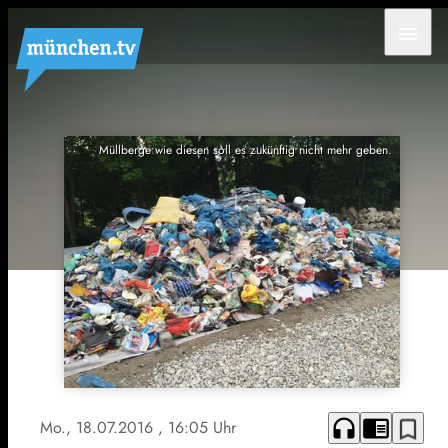
menu
Müllberge wie diesen soll es zukünftig nicht mehr geben.
headphones
chrome_reader_mode
bookmark_border
Mo., 18.07.2016
, 16:05 Uhr