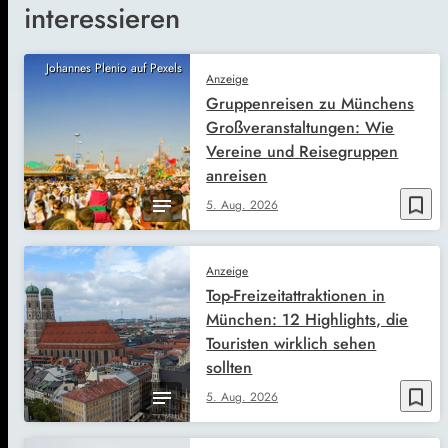
interessieren
Johannes Plenio auf Pexels
Anzeige
Gruppenreisen zu Münchens
Großveranstaltungen: Wie
Vereine und Reisegruppen
anreisen
bookmark_border
5. Aug. 2026
Anzeige
Top-Freizeitattraktionen in
München: 12 Highlights, die
Touristen wirklich sehen
sollten
bookmark_border
5. Aug. 2026