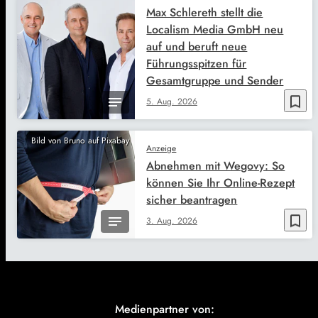
Max Schlereth stellt die
Localism Media GmbH neu
auf und beruft neue
Führungsspitzen für
Gesamtgruppe und Sender
bookmark_border
5. Aug. 2026
Bild von Bruno auf Pixabay
Anzeige
Abnehmen mit Wegovy: So
können Sie Ihr Online-Rezept
sicher beantragen
bookmark_border
3. Aug. 2026
Medienpartner von: