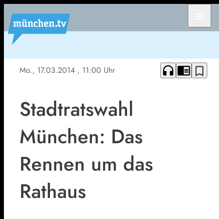
menu
headphones
chrome_reader_mode
bookmark_border
Mo., 17.03.2014
, 11:00 Uhr
Stadtratswahl
München: Das
Rennen um das
Rathaus