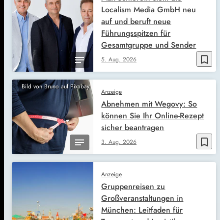
Localism Media GmbH neu
auf und beruft neue
Führungsspitzen für
Gesamtgruppe und Sender
bookmark_border
5. Aug. 2026
Bild von Bruno auf Pixabay
Anzeige
Abnehmen mit Wegovy: So
können Sie Ihr Online-Rezept
sicher beantragen
bookmark_border
3. Aug. 2026
Anzeige
Gruppenreisen zu
Großveranstaltungen in
München: Leitfaden für