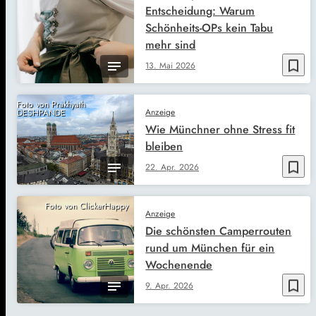
Entscheidung: Warum
Schönheits-OPs kein Tabu
mehr sind
bookmark_border
13. Mai 2026
Foto von Prakhyath
Anzeige
DESHPANDE
Wie Münchner ohne Stress fit
bleiben
bookmark_border
22. Apr. 2026
Foto von ClickerHappy
Anzeige
Die schönsten Camperrouten
rund um München für ein
Wochenende
bookmark_border
9. Apr. 2026