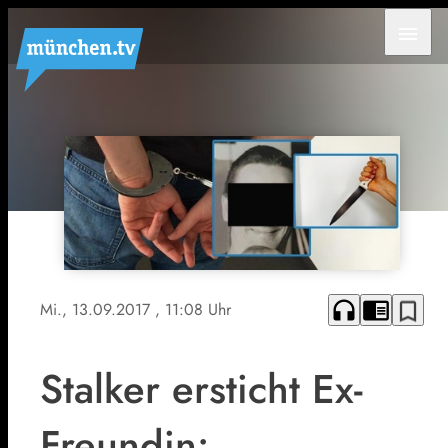
menu
headphones
chrome_reader_mode
bookmark_border
Mi., 13.09.2017
, 11:08 Uhr
Stalker ersticht Ex-
Freundin: