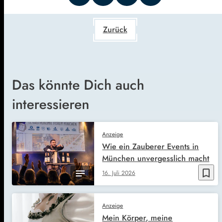
Zurück
Das könnte Dich auch
interessieren
Anzeige
Wie ein Zauberer Events in
München unvergesslich macht
bookmark_border
16. Juli 2026
Anzeige
Mein Körper, meine