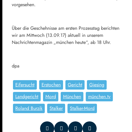
vorgesehen.
Über die Geschehnisse am ersten Prozesstag berichten
wir am Mittwoch (13.09.17) aktuell in unserem
Nachrichtenmagazin „münchen heute“, ab 18 Uhr.
dpa
Eifersucht
Erstochen
Gericht
Giesing
Landgericht
Mord
München
münchen.tv
Roland Burzik
Stalker
Stalker-Mord