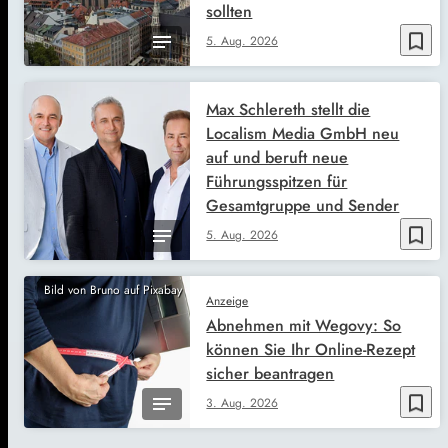
sollten
bookmark_border
5. Aug. 2026
Max Schlereth stellt die
Localism Media GmbH neu
auf und beruft neue
Führungsspitzen für
Gesamtgruppe und Sender
bookmark_border
5. Aug. 2026
Bild von Bruno auf Pixabay
Anzeige
Abnehmen mit Wegovy: So
können Sie Ihr Online-Rezept
sicher beantragen
bookmark_border
3. Aug. 2026