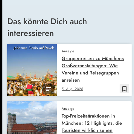
Das könnte Dich auch
interessieren
Johannes Plenio auf Pexels
Anzeige
Gruppenreisen zu Münchens
Großveranstaltungen: Wie
Vereine und Reisegruppen
anreisen
bookmark_border
5. Aug. 2026
Anzeige
Top-Freizeitattraktionen in
München: 12 Highlights, die
Touristen wirklich sehen