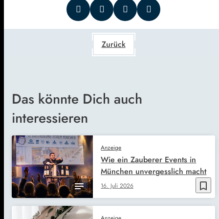
Zurück
Das könnte Dich auch
interessieren
Anzeige
Wie ein Zauberer Events in
München unvergesslich macht
bookmark_border
16. Juli 2026
Anzeige