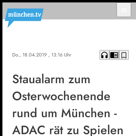
menu
headphones
chrome_reader_mode
bookmark_border
Do., 18.04.2019
, 13:16 Uhr
Staualarm zum
Osterwochenende
rund um München -
ADAC rät zu Spielen