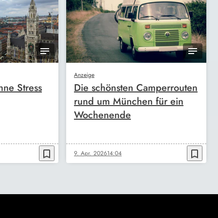
Anzeige
ne Stress
Die schönsten Camperrouten
rund um München für ein
Wochenende
bookmark_border
bookmark_border
9. Apr. 2026
14:04