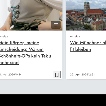
nzeige
Anzeige
Mein Körper, meine
Wie Münchner oh
Entscheidung: Warum
fit bleiben
Schönheits-OPs kein Tabu
mehr sind
bookmark_border
3. Mai 2026
10:14
22. Apr. 2026
12:31