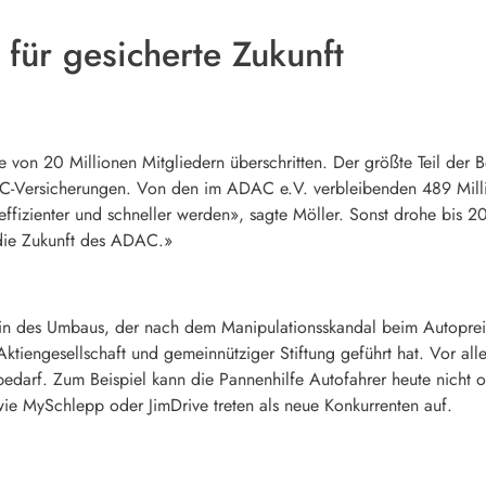
ür gesicherte Zukunft
on 20 Millionen Mitgliedern überschritten. Der größte Teil der B
C-Versicherungen. Von den im ADAC e.V. verbleibenden 489 Millio
ffizienter und schneller werden», sagte Möller. Sonst drohe bis 202
 die Zukunft des ADAC.»
tein des Umbaus, der nach dem Manipulationsskandal beim Autopr
tiengesellschaft und gemeinnütziger Stiftung geführt hat. Vor allem
darf. Zum Beispiel kann die Pannenhilfe Autofahrer heute nicht on
n wie MySchlepp oder JimDrive treten als neue Konkurrenten auf.