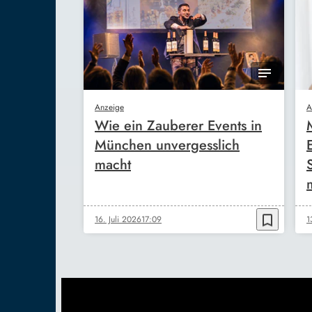
Anzeige
A
Wie ein Zauberer Events in
München unvergesslich
macht
bookmark_border
16. Juli 2026
17:09
1