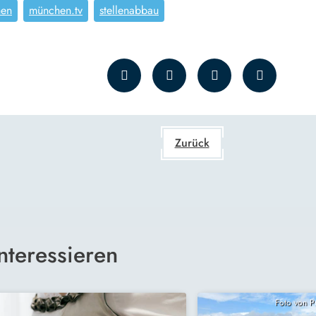
en
münchen.tv
stellenabbau
Zurück
nteressieren
Foto von 