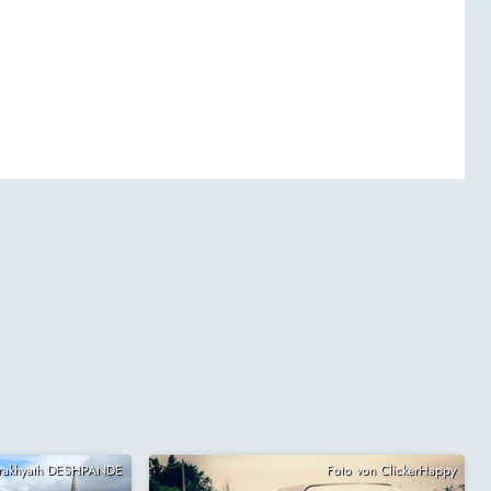
Prakhyath DESHPANDE
Foto von ClickerHappy