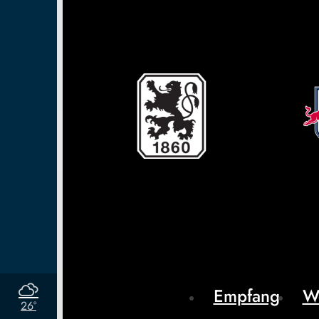
Empfang
W
26°