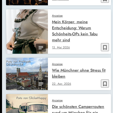
Anzeige
Mein Körper, meine
Entscheidung: Warum
Schönheits-OPs kein Tabu
mehr sind
bookmark_border
13. Mai 2026
Foto von Prakhyath
Anzeige
DESHPANDE
Wie Münchner ohne Stress fit
bleiben
bookmark_border
22. Apr. 2026
Foto von ClickerHappy
Anzeige
Die schönsten Camperrouten
rund um München für ein