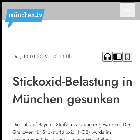
menu
headphones
chrome_reader_mode
bookmark_border
Do., 10.01.2019
, 10:13 Uhr
Stickoxid-Belastung in
München gesunken
Die Luft auf Bayerns Straßen ist sauberer geworden. Der
Grenzwert für Stickstoffdioxid (NO2) wurde im
vergangenen Jahr nur noch an vier Messstellen