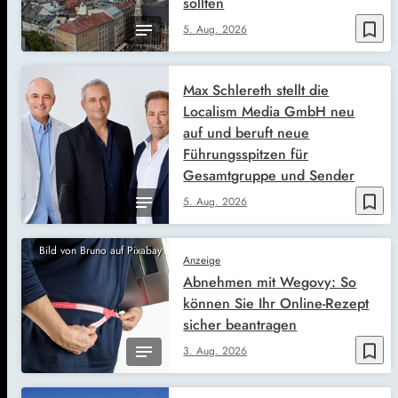
sollten
bookmark_border
5. Aug. 2026
Max Schlereth stellt die
Localism Media GmbH neu
auf und beruft neue
Führungsspitzen für
Gesamtgruppe und Sender
bookmark_border
5. Aug. 2026
Bild von Bruno auf Pixabay
Anzeige
Abnehmen mit Wegovy: So
können Sie Ihr Online-Rezept
sicher beantragen
bookmark_border
3. Aug. 2026