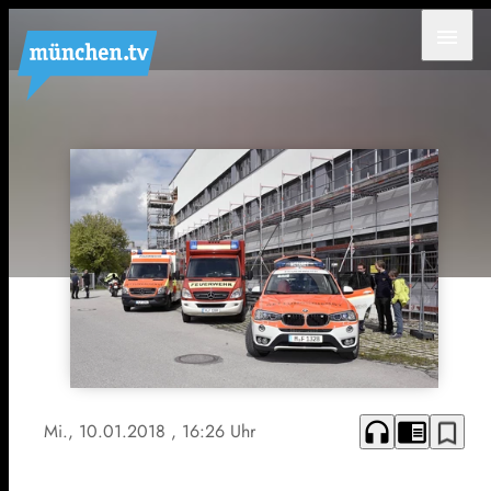
menu
headphones
chrome_reader_mode
bookmark_border
Mi., 10.01.2018
, 16:26 Uhr