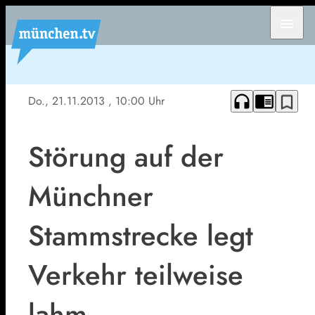
menu
headphones
chrome_reader_mode
bookmark_border
Do., 21.11.2013
, 10:00 Uhr
Störung auf der
Münchner
Stammstrecke legt
Verkehr teilweise
lahm