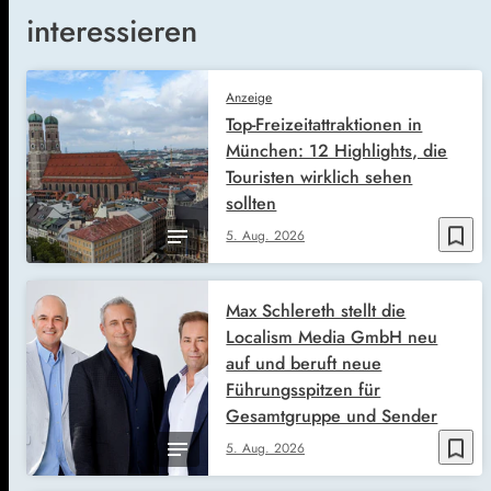
interessieren
Anzeige
Top-Freizeitattraktionen in
München: 12 Highlights, die
Touristen wirklich sehen
sollten
bookmark_border
5. Aug. 2026
Max Schlereth stellt die
Localism Media GmbH neu
auf und beruft neue
Führungsspitzen für
Gesamtgruppe und Sender
bookmark_border
5. Aug. 2026