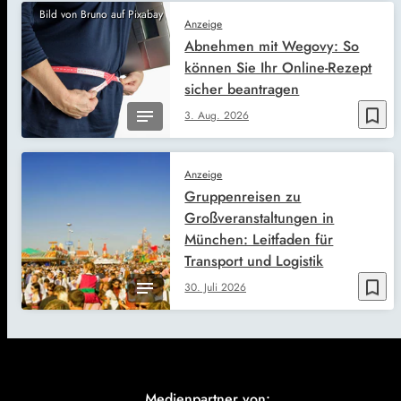
Bild von Bruno auf Pixabay
Anzeige
Abnehmen mit Wegovy: So
können Sie Ihr Online-Rezept
sicher beantragen
bookmark_border
3. Aug. 2026
Anzeige
Gruppenreisen zu
Großveranstaltungen in
München: Leitfaden für
Transport und Logistik
bookmark_border
30. Juli 2026
Medienpartner von: