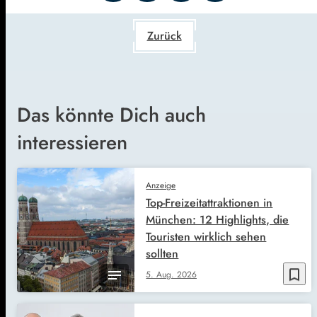
Zurück
Das könnte Dich auch
interessieren
Anzeige
Top-Freizeitattraktionen in
München: 12 Highlights, die
Touristen wirklich sehen
sollten
bookmark_border
5. Aug. 2026