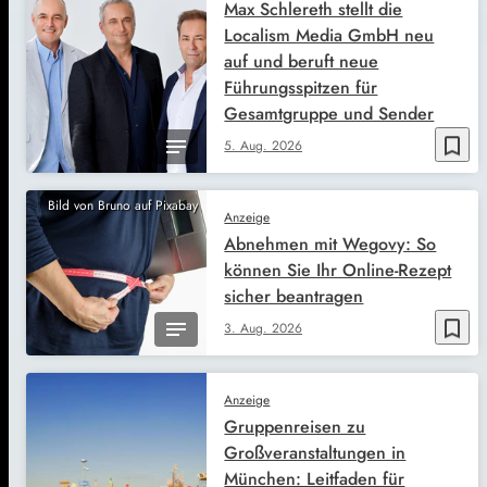
Max Schlereth stellt die
Localism Media GmbH neu
auf und beruft neue
Führungsspitzen für
Gesamtgruppe und Sender
bookmark_border
5. Aug. 2026
Bild von Bruno auf Pixabay
Anzeige
Abnehmen mit Wegovy: So
können Sie Ihr Online-Rezept
sicher beantragen
bookmark_border
3. Aug. 2026
Anzeige
Gruppenreisen zu
Großveranstaltungen in
München: Leitfaden für