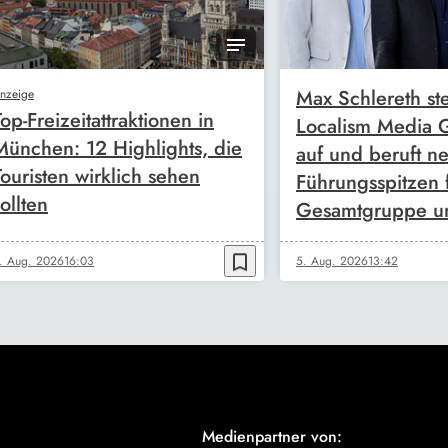
Max Schlereth ste
nzeige
Top-Freizeitattraktionen in
Localism Media
München: 12 Highlights, die
auf und beruft n
Touristen wirklich sehen
Führungsspitzen 
ollten
Gesamtgruppe u
bookmark_border
. Aug. 2026
16:03
5. Aug. 2026
13:42
Medienpartner von: