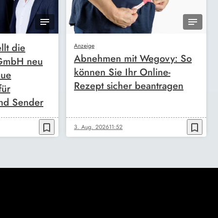
llt die
Anzeige
Abnehmen mit Wegovy: So
 GmbH neu
können Sie Ihr Online-
eue
Rezept sicher beantragen
für
nd Sender
bookmark_border
bookmark_border
3. Aug. 2026
11:52