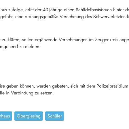
us zufolge, erlitt der 40-Jährige einen Schädelbasisbruch hinter 
sgefahr, eine ordnungsgemäße Vernehmung des Schwerverletzten k
u klären, sollen ergänzende Vernehmungen im Zeugenkreis angeste
 umgehend zu melden.
ise geben können, werden gebeten, sich mit dem Polizeipräsidiu
lle in Verbindung zu setzen.
nhaus
Obergiesing
Schüler