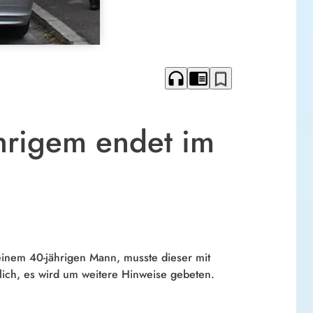
headphones
chrome_reader_mode
bookmark_border
ährigem endet im
inem 40-jährigen Mann, musste dieser mit
ich, es wird um weitere Hinweise gebeten.